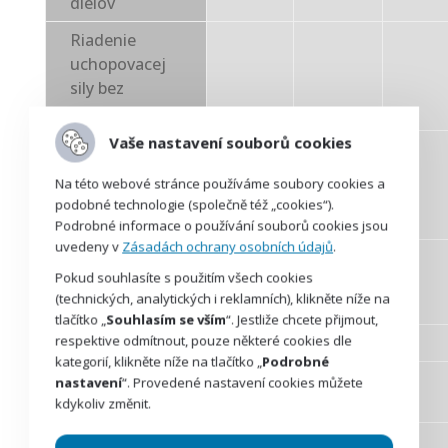
dielov
Riadenie
uchopovacej
sily bez
senzora
Vaše nastavení souborů cookies
PERMAGRIP®
zachovanie
Na této webové stránce používáme soubory cookies a
–
uchopovacej
podobné technologie (společně též „cookies“).
sily
Podrobné informace o používání souborů cookies jsou
uvedeny v
Zásadách ochrany osobních údajů
.
Bezpečnosť
Pokud souhlasíte s použitím všech cookies
podľa kat. 3,
–
(technických, analytických i reklamních), klikněte níže na
PLd
tlačítko „
Souhlasím se vším
“. Jestliže chcete přijmout,
respektive odmítnout, pouze některé cookies dle
Vyhovuje ESD
–
kategorií, klikněte níže na tlačítko „
Podrobné
Spätná väzba
nastavení
“. Provedené nastavení cookies můžete
–
–
polohy prstov
kdykoliv změnit.
Rozšírené