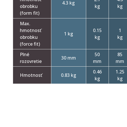
4.3 kg
obrobku
kg
kg
(form fit)
Max.
hmotnosť
0.15
1
1 kg
obrobku
kg
kg
(force fit)
Plné
50
85
30 mm
rozovretie
mm
mm
0.46
1.25
Hmotnosť
0.83 kg
kg
kg