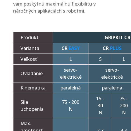
vám poskytnú maximálnu flexibilitu v
náročných aplikáciách s robotmi.
Produkt
GRIPKIT CR
Varianta
CR
EASY
CR
PLUS
Veľkosť
L
S
L
servo-
servo-
Ovládanie
elektrické
elektrické
Kinematika
paralelná
paralelná
15 -
75 -
Sila
75 - 200
30
200
uchopenia
N
N
N
Max.
hmotnosť
2.7
4.3