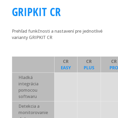
GRIPKIT CR
Prehľad funkčnosti a nastavení pre jednotlivé
varianty GRIPKIT CR
CR
CR
CR
EASY
PLUS
PR
Hladká
integrácia
pomocou
softwaru
Detekcia a
monitorovanie