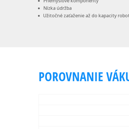
Priemyslové komponenty
Nízka údržba
Užitočné zaťaženie až do kapacity robo
POROVNANIE VÁK
Zdroj vákua
Hmotnosť uchopovača