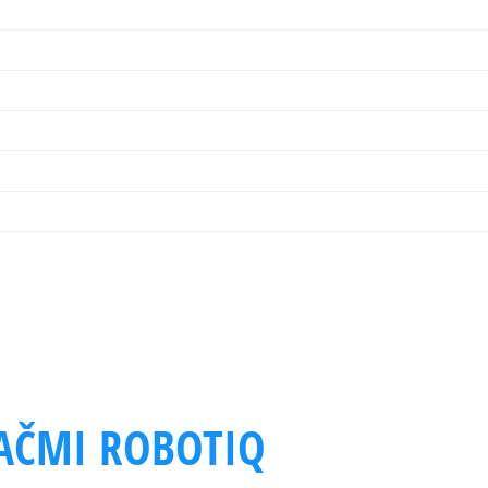
80 %
12 l/min
–
–
–
5 až 40 °C
AČMI ROBOTIQ