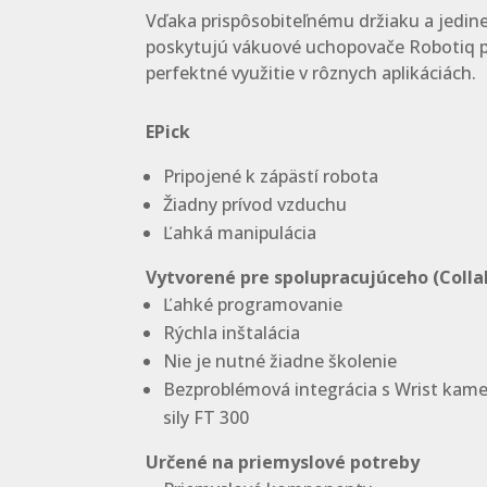
Vďaka prispôsobiteľnému držiaku a jed
poskytujú vákuové uchopovače Robotiq p
perfektné využitie v rôznych aplikáciách.
EPick
Pripojené k zápästí robota
Žiadny prívod vzduchu
Ľahká manipulácia
Vytvorené pre spolupracujúceho (Colla
Ľahké programovanie
Rýchla inštalácia
Nie je nutné žiadne školenie
Bezproblémová integrácia s Wrist kam
sily FT 300
Určené na priemyslové potreby