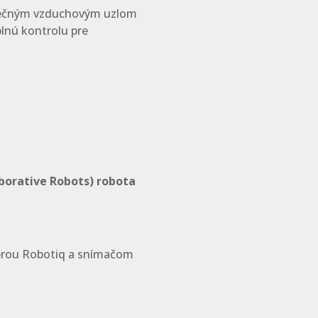
inečným vzduchovým uzlom
lnú kontrolu pre
borative Robots) robota
erou Robotiq a snímačom