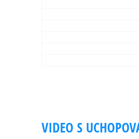
Max. úroveň vákua
Max. prietok vákua
Spotreba vzduchu
Min. prívod tlaku
Max. prívod tlaku
Prevádzková teplota
VIDEO S UCHOPOV