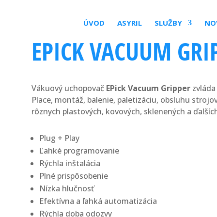
ÚVOD
ASYRIL
SLUŽBY
NO
EPICK VACUUM GRI
Vákuový uchopovač
EPick Vacuum Gripper
zvláda 
Place, montáž, balenie, paletizáciu, obsluhu strojo
rôznych plastových, kovových, sklenených a ďalšíc
Plug + Play
Ľahké programovanie
Rýchla inštalácia
Plné prispôsobenie
Nízka hlučnosť
Efektívna a ľahká automatizácia
Rýchla doba odozvy