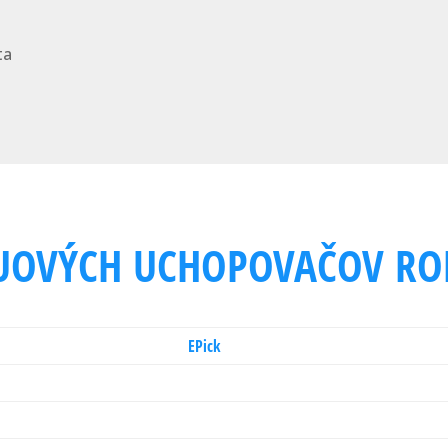
ta
UOVÝCH UCHOPOVAČOV RO
ROBOTIQ
E
Pick
Elektrina
710