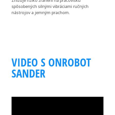
Znižuje riziko zranení na pracovisku
spôsobených silnými vibráciami ručných
nástrojov a jemným prachom.
VIDEO S ONROBOT
SANDER