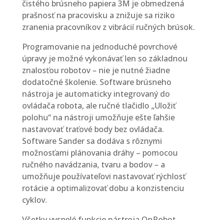
čistého brúsneho papiera 3M je obmedzená
prašnosť na pracovisku a znižuje sa riziko
zranenia pracovníkov z vibrácií ručných brúsok.
Programovanie na jednoduché povrchové
úpravy je možné vykonávať len so základnou
znalosťou robotov – nie je nutné žiadne
dodatočné školenie. Software brúsneho
nástroja je automaticky integrovaný do
ovládača robota, ale ručné tlačidlo „Uložiť
polohu“ na nástroji umožňuje ešte ľahšie
nastavovať traťové body bez ovládača.
Software Sander sa dodáva s rôznymi
možnosťami plánovania dráhy – pomocou
ručného navádzania, tvaru a bodov – a
umožňuje používateľovi nastavovať rýchlosť
rotácie a optimalizovať dobu a konzistenciu
cyklov.
Všetky vyspelé funkcie nástroja OnRobot