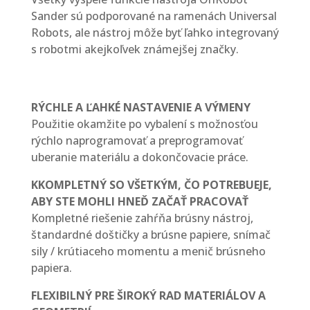
Sander sú podporované na ramenách Universal
Robots, ale nástroj môže byť ľahko integrovaný
s robotmi akejkoľvek známejšej značky.
RÝCHLE A ĽAHKÉ NASTAVENIE A VÝMENY
Použitie okamžite po vybalení s možnosťou
rýchlo naprogramovať a preprogramovať
uberanie materiálu a dokončovacie práce.
KKOMPLETNÝ SO VŠETKÝM, ČO POTREBUEJE,
ABY STE MOHLI HNEĎ ZAČAŤ PRACOVAŤ
Kompletné riešenie zahŕňa brúsny nástroj,
štandardné doštičky a brúsne papiere, snímač
sily / krútiaceho momentu a menič brúsneho
papiera.
FLEXIBILNÝ PRE ŠIROKÝ RAD MATERIÁLOV A