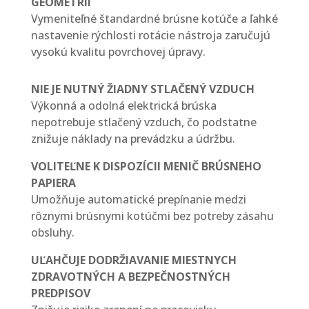
GEOMETRIÍ
Vymeniteľné štandardné brúsne kotúče a ľahké
nastavenie rýchlosti rotácie nástroja zaručujú
vysokú kvalitu povrchovej úpravy.
NIE JE NUTNÝ ŽIADNY STLAČENÝ VZDUCH
Výkonná a odolná elektrická brúska
nepotrebuje stlačený vzduch, čo podstatne
znižuje náklady na prevádzku a údržbu.
VOLITEĽNE K DISPOZÍCII MENIČ BRÚSNEHO
PAPIERA
Umožňuje automatické prepínanie medzi
rôznymi brúsnymi kotúčmi bez potreby zásahu
obsluhy.
UĽAHČUJE DODRŽIAVANIE MIESTNYCH
ZDRAVOTNÝCH A BEZPEČNOSTNÝCH
PREDPISOV