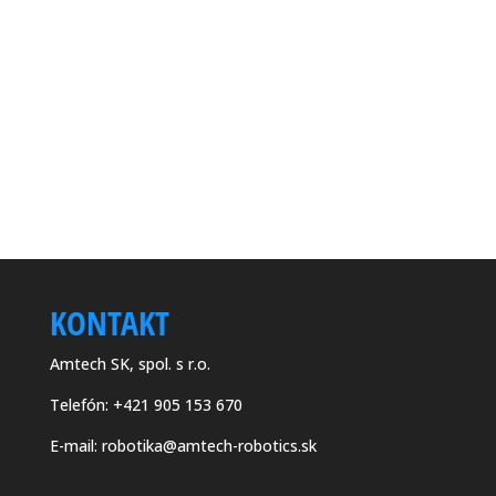
Napíšte nám alebo zavolajte. Máme riešenie aj
pre Vás.
Riešenie je tu
KONTAKT
Amtech SK, spol. s r.o.
Telefón:
+421 905 153 670
E-mail:
robotika@amtech-robotics.sk