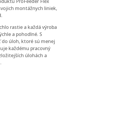
roduktu ProFeeder Flex
vojich montážnych liniek,
d.
chlo rastie a každá výroba
ýchle a pohodlné. S
ť do úloh, ktoré sú menej
hčuje každému pracovný
zložitejších úlohách a
.