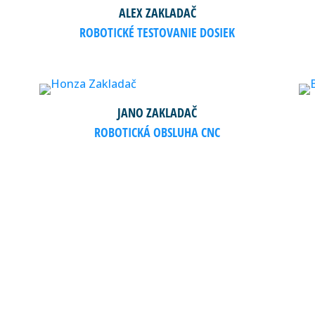
ALEX ZAKLADAČ
ROBOTICKÉ TESTOVANIE DOSIEK
JANO ZAKLADAČ
ROBOTICKÁ OBSLUHA CNC
TREBUJETE VIAC INFORMÁC
Napíšte nám alebo zavolajte. Máme riešenie aj pre Vás.