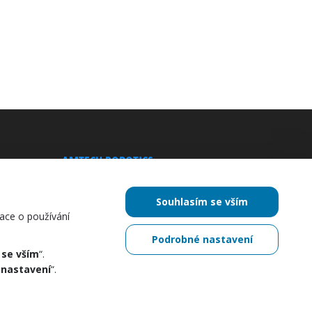
AMTECH ROBOTICS
Desiatky realizáciou v oblasti
robotiky a automatizácie. Sme
Souhlasím se vším
popredný európsky distribútor pre
ace o používání
značky Mobile Industrial Robots a
Podrobné nastavení
Universal Robots.
 se vším
“.
 nastavení
“.