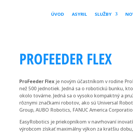
ÚVOD
ASYRIL
SLUŽBY
NO
PROFEEDER FLEX
ProFeeder Flex
je novým účastníkom v rodine ProF
než 500 jednotiek. Jedná sa o robotickú bunku, kt
okolo továrne. Jedná sa o vysoko kompaktný a pruž
rôznymi značkami robotov, ako sú Universal Robo
Group, AUBO Robotics, FANUC America Corporatio
EasyRobotics je priekopníkom v navrhovaní inova
výrobcom získať maximálny výkon za kratšiu dobu, 