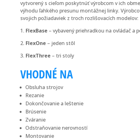
vytvorený s cieľom poskytnúť výrobcom v ich obme
výhodu ľahkého presunu montážnej linky. Výrobcov
svojich požiadaviek z troch rozlišovacích modelov:
1.
FlexBase
– vybavený priehradkou na ovládač a 
2.
FlexOne
– jeden stôl
3.
FlexThree
– tri stoly
VHODNÉ NA
Obsluha strojov
Rezanie
Dokončovanie a leštenie
Brúsenie
Zváranie
Odstraňovanie nerovností
Montovanie