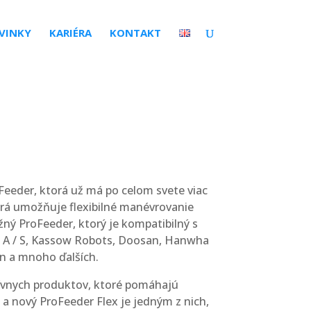
VINKY
KARIÉRA
KONTAKT
eeder, ktorá už má po celom svete viac
orá umožňuje flexibilné manévrovanie
ný ProFeeder, ktorý je kompatibilný s
t A / S, Kassow Robots, Doosan, Hanwha
n a mnoho ďalších.
tívnych produktov, ktoré pomáhajú
a nový ProFeeder Flex je jedným z nich,