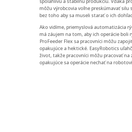
spoľahlivú a stabilnú produkciu. Vďaka p
môžu výrobcovia voľne preskúmavať silu s
bez toho aby sa museli starať o ich dohľa
Ako vidíme, priemyslová automatizácia rý
má záujem na tom, aby ich operácie boli r
ProFeeder Flex sa pracovníci môžu zapoji
opakujúce a hektické. EasyRobotics uľa
život, takže pracovníci môžu pracovať na 
opakujúce sa operácie nechať na robotovi