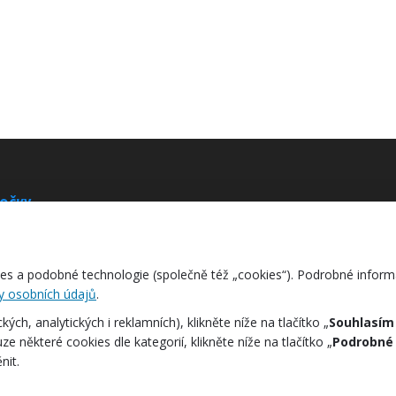
Riešenie je tu
OČKY
elária Brno CZ
bárenská 506/2, 617 00 Brno
s a podobné technologie (společně též „cookies“). Podrobné inform
elária Buchlovice CZ
y osobních údajů
.
išťská 887, 687 08 Buchlovice
ch, analytických i reklamních), klikněte níže na tlačítko „
Souhlasím
e některé cookies dle kategorií, klikněte níže na tlačítko „
Podrobné
nit.