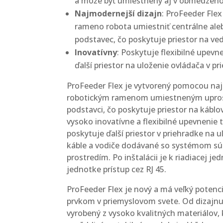
a môže byť umiestnený aj v obmedzeno
Najmodernejší dizajn
: ProFeeder Fle
rameno robota umiestniť centrálne ale
podstavec, čo poskytuje priestor na ved
Inovatívny
: Poskytuje flexibilné upevn
ďalší priestor na uloženie ovládača v pr
ProFeeder Flex je vytvorený pomocou na
robotickým ramenom umiestneným upro
podstavci, čo poskytuje priestor na káblo
vysoko inovatívne a flexibilné upevnenie
poskytuje ďalší priestor v priehradke na 
káble a vodiče dodávané so systémom sú
prostredím. Po inštalácii je k riadiacej je
jednotke prístup cez RJ 45.
ProFeeder Flex je nový a má veľký potenc
prvkom v priemyslovom svete. Od dizajnu 
vyrobený z vysoko kvalitných materiálov