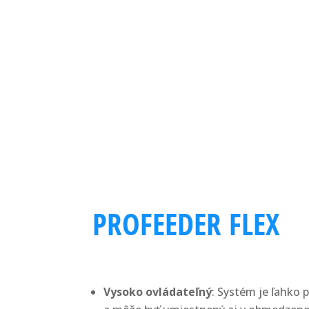
PROFEEDER FLEX
Vysoko ovládateľný
: Systém je ľahko 