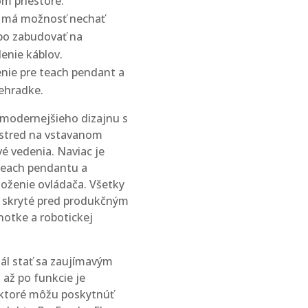
m priestore.
x má možnosť nechať
bo zabudovať na
enie káblov.
enie pre teach pendant a
iehradke.
jmodernejšieho dizajnu s
stred na vstavanom
vé vedenia. Naviac je
 teach pendantu a
uloženie ovládača. Všetky
 skryté pred produkčným
dnotke a robotickej
iál stať sa zaujímavým
až po funkcie je
, ktoré môžu poskytnúť