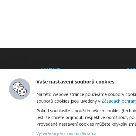
KONTAKT
POB
Amtech SK, spol. s r.o.
Kanc
Vaše nastavení souborů cookies
Škro
Telefón:
+421 905 153 670
Na této webové stránce používáme soubory cookie
Kanc
souborů cookies jsou uvedeny v
Zásadách ochran
E-mail:
robotika@amtech-
Hrad
robotics.sk
Pokud souhlasíte s použitím všech cookies (technický
Jestliže chcete přijmout, respektive odmítnout, pouz
Provedené nastavení cookies můžete kdykoliv změ
Vytvořeno přes cookieslista.cz